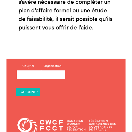
s’avère nécessaire de compléter un
plan d’affaire formel ou une étude
de faisabilité, il serait possible qu’ils
puissent vous offrir de l’aide.
C
Courriel
Organisation
*
o
n
s
t
a
n
t
C
o
n
t
a
c