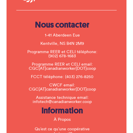
t
U
s
e
.
Nous contacter
P
l
e
1-41 Aberdeen Eue
a
s
Kentville, NS B4N 2M9
e
Programme REER et CELI téléphone:
l
(902) 678-1683
e
a
Programme REER et CELI email:
v
CGC[AT]canadianworker[DOT]coop
e
t
FCCT téléphone:
(403) 276-8250
h
CWCF email:
i
CGC[AT]canadianworker[DOT]coop
s
f
Assistance technique email:
i
infotech@canadianworker.coop
e
Information
l
d
b
À Propos
l
a
Qu’est ce qu’une coopérative