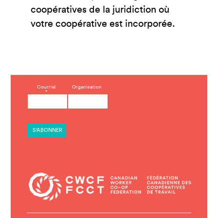
coopératives de la juridiction où
votre coopérative est incorporée.
C
Courriel
Organisation
*
o
n
s
t
a
n
t
C
o
n
t
a
c
t
U
s