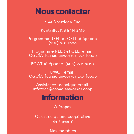
e
.
Nous contacter
P
l
e
1-41 Aberdeen Eue
a
s
Kentville, NS B4N 2M9
e
Programme REER et CELI téléphone:
l
(902) 678-1683
e
a
Programme REER et CELI email:
v
CGC[AT]canadianworker[DOT]coop
e
t
FCCT téléphone:
(403) 276-8250
h
CWCF email:
i
CGC[AT]canadianworker[DOT]coop
s
f
Assistance technique email:
i
infotech@canadianworker.coop
e
Information
l
d
b
À Propos
l
a
Qu’est ce qu’une coopérative
n
de travail?
k
.
Nos membres