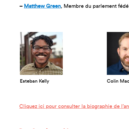
–
Matthew Green
, Membre du parlement fédér
Esteban Kelly
Colin Ma
Cliquez ici pour consulter la biographie de l’an