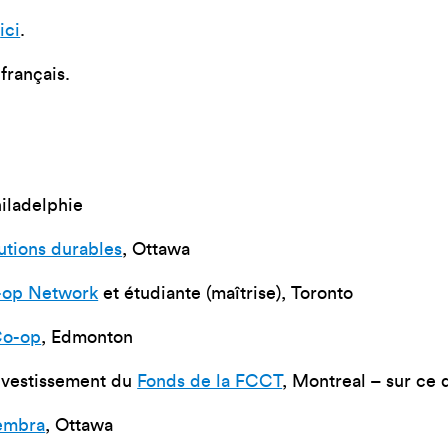
e
ici
.
-français.
hiladelphie
utions durables
, Ottawa
-op Network
et étudiante (maîtrise), Toronto
Co-op
, Edmonton
nvestissement du
Fonds de la FCCT
, Montreal – sur ce 
embra
, Ottawa