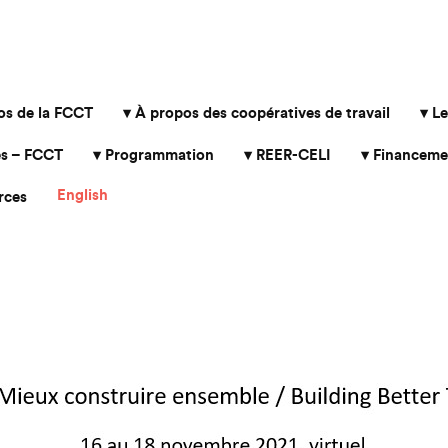
os de la FCCT
À propos des coopératives de travail
Le
s – FCCT
Programmation
REER-CELI
Financeme
English
rces