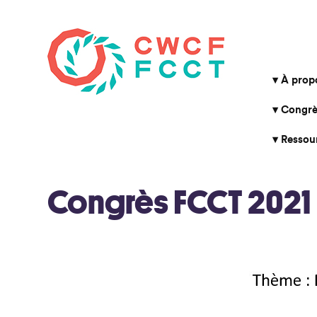
À prop
Congrè
Ressou
Congrès FCCT 2021