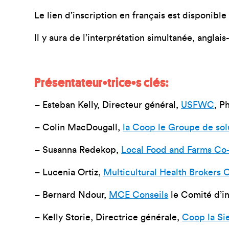
Le lien d’inscription en français est disponibl
ll y aura de l’interprétation simultanée, anglais
Présentateur•trice•s clés:
– Esteban Kelly
, Directeur général,
USFWC
, P
– Colin MacDougall
,
la Coop le Groupe de sol
– Susanna Redekop
,
Local Food and Farms Co
– Lucenia Ortiz
,
Multicultural Health Brokers 
– Bernard Ndour
,
MCE Conseils
le Comité d’i
– Kelly Storie
, Directrice générale,
Coop la Si