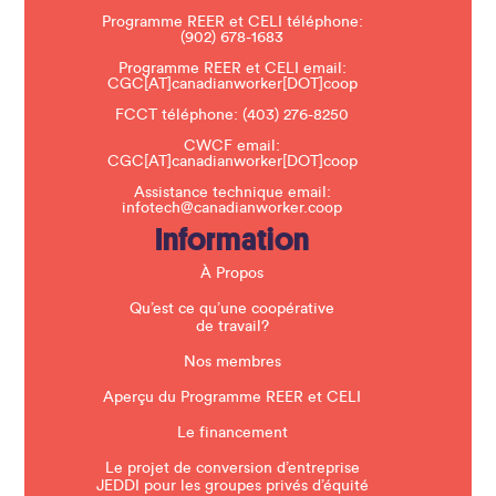
e
Programme REER et CELI téléphone:
l
(902) 678-1683
e
a
Programme REER et CELI email:
v
CGC[AT]canadianworker[DOT]coop
e
t
FCCT téléphone:
(403) 276-8250
h
CWCF email:
i
CGC[AT]canadianworker[DOT]coop
s
f
Assistance technique email:
i
infotech@canadianworker.coop
e
Information
l
d
b
À Propos
l
a
Qu’est ce qu’une coopérative
n
de travail?
k
.
Nos membres
Aperçu du Programme REER et CELI
Le financement
Le projet de conversion d’entreprise
JEDDI pour les groupes privés d’équité