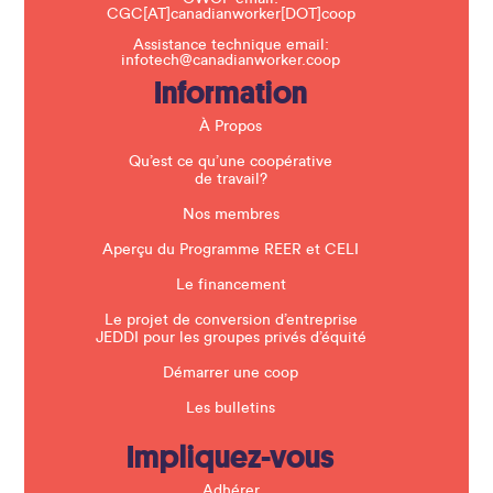
i
CGC[AT]canadianworker[DOT]coop
s
f
Assistance technique email:
i
infotech@canadianworker.coop
e
Information
l
d
b
À Propos
l
a
Qu’est ce qu’une coopérative
n
de travail?
k
.
Nos membres
Aperçu du Programme REER et CELI
Le financement
Le projet de conversion d’entreprise
JEDDI pour les groupes privés d’équité
Démarrer une coop
Les bulletins
Impliquez-vous
Adhérer