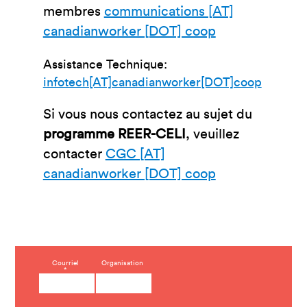
membres
communications [AT]
canadianworker [DOT] coop
Assistance Technique:
infotech[AT]canadianworker[DOT]coop
Si vous nous contactez au sujet du
programme REER-CELI
, veuillez
contacter
CGC [AT]
canadianworker [DOT] coop
C
Courriel
Organisation
*
o
n
s