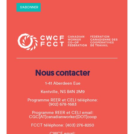
t
a
n
t
C
o
n
t
a
c
t
U
s
e
.
Nous contacter
P
l
e
1-41 Aberdeen Eue
a
s
Kentville, NS B4N 2M9
e
Programme REER et CELI téléphone:
l
(902) 678-1683
e
a
Programme REER et CELI email:
v
CGC[AT]canadianworker[DOT]coop
e
t
FCCT téléphone:
(403) 276-8250
h
CWCF email: