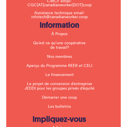
CWCF email:
i
CGC[AT]canadianworker[DOT]coop
s
f
Assistance technique email:
i
infotech@canadianworker.coop
e
Information
l
d
b
À Propos
l
a
Qu’est ce qu’une coopérative
n
de travail?
k
.
Nos membres
Aperçu du Programme REER et CELI
Le financement
Le projet de conversion d’entreprise
JEDDI pour les groupes privés d’équité
Démarrer une coop
Les bulletins
Impliquez-vous