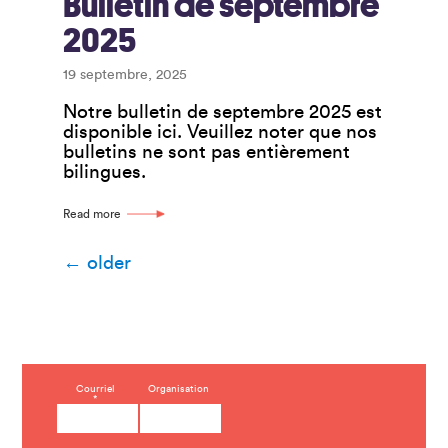
Bulletin de septembre
2025
19 septembre, 2025
Notre bulletin de septembre 2025 est
disponible ici. Veuillez noter que nos
bulletins ne sont pas entièrement
bilingues.
Read more
Navigation
←
older
des
articles
C
Courriel
Organisation
*
o
n
s