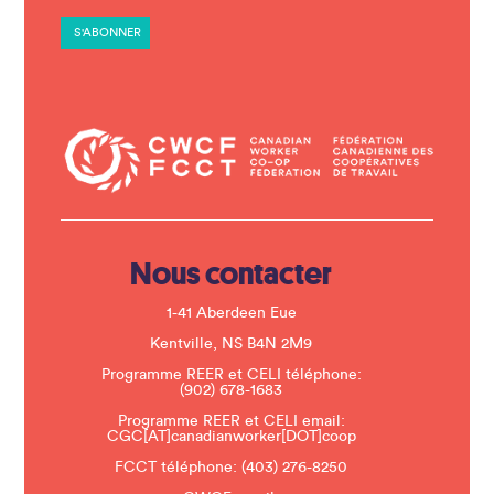
t
a
n
t
C
o
n
t
a
c
t
U
s
e
.
Nous contacter
P
l
e
1-41 Aberdeen Eue
a
s
Kentville, NS B4N 2M9
e
Programme REER et CELI téléphone:
l
(902) 678-1683
e
a
Programme REER et CELI email:
v
CGC[AT]canadianworker[DOT]coop
e
t
FCCT téléphone:
(403) 276-8250
h