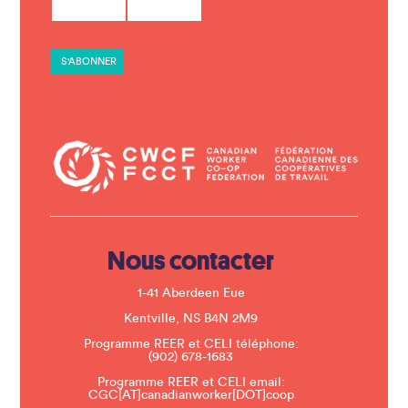
n
s
t
a
n
t
C
o
n
t
a
c
t
U
s
e
.
Nous contacter
P
l
e
1-41 Aberdeen Eue
a
s
Kentville, NS B4N 2M9
e
Programme REER et CELI téléphone:
l
(902) 678-1683
e
a
Programme REER et CELI email:
v
CGC[AT]canadianworker[DOT]coop
e