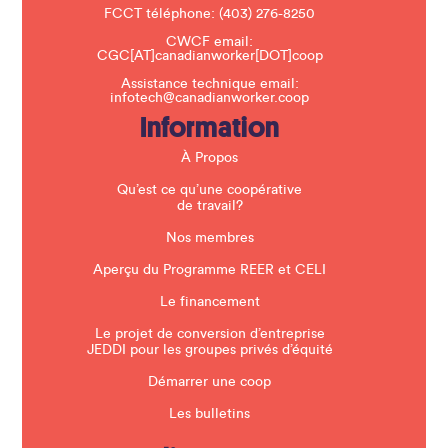
t
FCCT téléphone:
(403) 276-8250
h
CWCF email:
i
CGC[AT]canadianworker[DOT]coop
s
f
Assistance technique email:
i
infotech@canadianworker.coop
e
Information
l
d
b
À Propos
l
a
Qu’est ce qu’une coopérative
n
de travail?
k
.
Nos membres
Aperçu du Programme REER et CELI
Le financement
Le projet de conversion d’entreprise
JEDDI pour les groupes privés d’équité
Démarrer une coop
Les bulletins