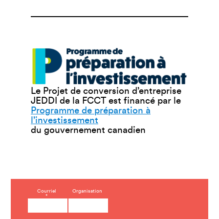
Le Projet de conversion d’entreprise
JEDDI de la FCCT est financé par le
Programme de préparation à
l’investissement
du gouvernement canadien
C
Courriel
Organisation
*
o
n
s