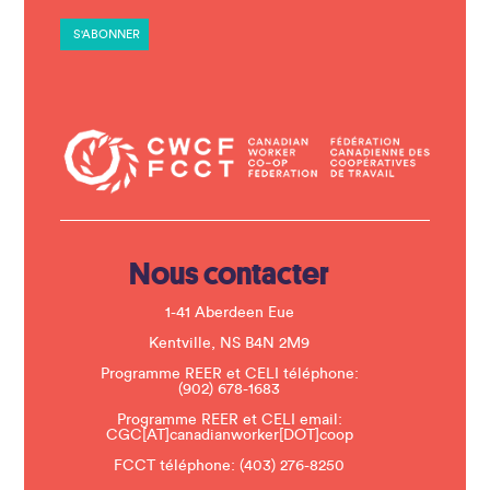
t
a
n
t
C
o
n
t
a
c
t
U
s
e
.
Nous contacter
P
l
e
1-41 Aberdeen Eue
a
s
Kentville, NS B4N 2M9
e
Programme REER et CELI téléphone:
l
(902) 678-1683
e
a
Programme REER et CELI email:
v
CGC[AT]canadianworker[DOT]coop
e
t
FCCT téléphone:
(403) 276-8250
h