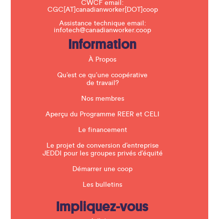
CWCF email:
i
CGC[AT]canadianworker[DOT]coop
s
f
Assistance technique email:
i
infotech@canadianworker.coop
e
Information
l
d
b
À Propos
l
a
Qu’est ce qu’une coopérative
n
de travail?
k
.
Nos membres
Aperçu du Programme REER et CELI
Le financement
Le projet de conversion d’entreprise
JEDDI pour les groupes privés d’équité
Démarrer une coop
Les bulletins
Impliquez-vous