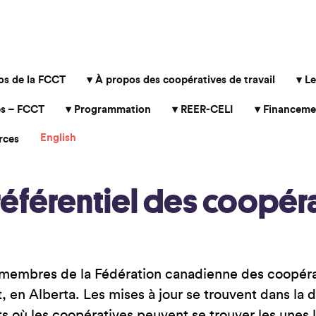
os de la FCCT
À propos des coopératives de travail
Le
s – FCCT
Programmation
REER-CELI
Financeme
English
rces
référentiel des coopér
s membres de la Fédération canadienne des coopérat
 en Alberta. Les mises à jour se trouvent dans la d
s où les coopératives peuvent se trouver les unes 