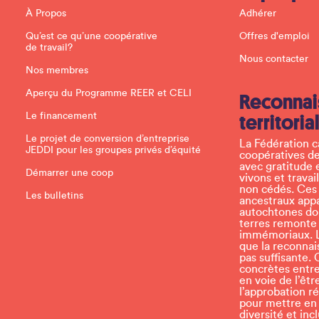
U
À Propos
Adhérer
s
e
Qu’est ce qu’une coopérative
Offres d'emploi
.
de travail?
P
Nous contacter
l
Nos membres
e
a
Aperçu du Programme REER et CELI
Reconnai
s
e
Le financement
territoria
l
e
Le projet de conversion d’entreprise
La Fédération 
a
JEDDI pour les groupes privés d’équité
coopératives de
v
avec gratitude 
e
Démarrer une coop
vivons et travai
t
non cédés. Ces t
h
Les bulletins
ancestraux app
i
autochtones don
s
terres remonte
f
immémoriaux. L
i
que la reconnais
e
pas suffisante. 
l
concrètes entr
d
en voie de l’ê
b
l’approbation r
l
pour mettre en p
a
diversité et inc
n