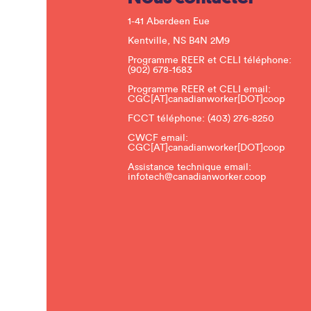
1-41 Aberdeen Eue
Kentville, NS B4N 2M9
Programme REER et CELI téléphone:
(902) 678-1683
Programme REER et CELI email:
CGC[AT]canadianworker[DOT]coop
FCCT téléphone:
(403) 276-8250
CWCF email:
CGC[AT]canadianworker[DOT]coop
Assistance technique email:
infotech@canadianworker.coop