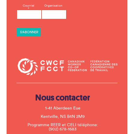
C
Courriel
Organisation
*
o
n
s
t
a
n
t
C
o
n
t
a
c
t
U
s
e
.
Nous contacter
P
l
e
1-41 Aberdeen Eue
a
s
Kentville, NS B4N 2M9
e
Programme REER et CELI téléphone:
l
(902) 678-1683
e