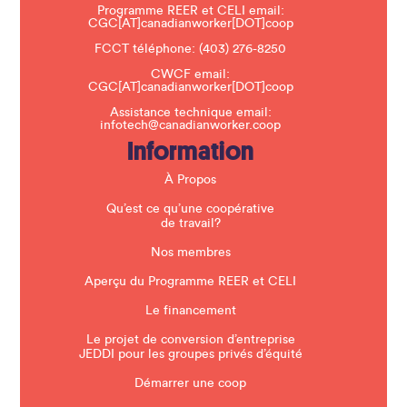
a
Programme REER et CELI email:
v
CGC[AT]canadianworker[DOT]coop
e
t
FCCT téléphone:
(403) 276-8250
h
CWCF email:
i
CGC[AT]canadianworker[DOT]coop
s
f
Assistance technique email:
i
infotech@canadianworker.coop
e
Information
l
d
b
À Propos
l
a
Qu’est ce qu’une coopérative
n
de travail?
k
.
Nos membres
Aperçu du Programme REER et CELI
Le financement
Le projet de conversion d’entreprise
JEDDI pour les groupes privés d’équité
Démarrer une coop