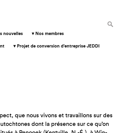
Rechercher 
s nouvelles
Nos membres
nt
Projet de conversion d’entreprise JEDDI
ect, que nous vivons et travaillons sur des
 autochtones dont la présence sur ce qu’on
ués à Penooek (Kentville, N.-É.), à Win-