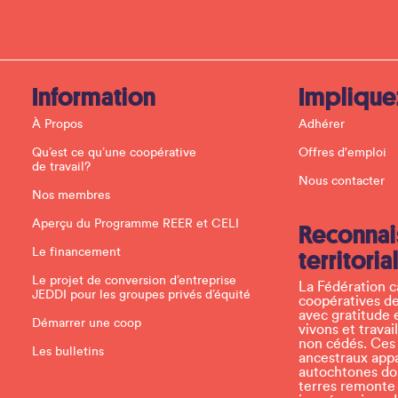
t
C
o
n
t
a
c
Information
Implique
t
U
À Propos
Adhérer
s
e
Qu’est ce qu’une coopérative
Offres d'emploi
.
de travail?
P
Nous contacter
l
Nos membres
e
a
Aperçu du Programme REER et CELI
Reconnai
s
e
Le financement
territoria
l
e
Le projet de conversion d’entreprise
La Fédération 
a
JEDDI pour les groupes privés d’équité
coopératives de
v
avec gratitude 
e
Démarrer une coop
vivons et travai
t
non cédés. Ces t
h
Les bulletins
ancestraux app
i
autochtones don
s
terres remonte
f