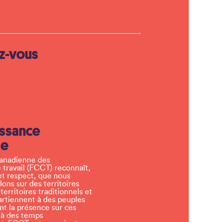
z-vous
ssance
le
canadienne des
 travail (FCCT) reconnaît,
et respect, que nous
llons sur des territoires
erritoires traditionnels et
artiennent à des peuples
t la présence sur ces
 à des temps