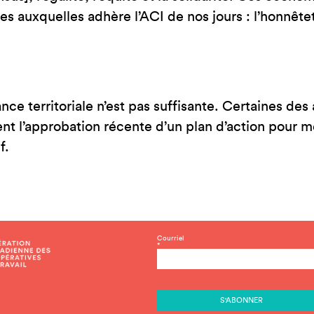
es auxquelles adhère l’ACI de nos jours : l’honnêteté
e territoriale n’est pas suffisante.
Certaines des 
 l’approbation récente d’un plan d’action pour met
f.
C
Courriel
*
o
n
s
t
a
n