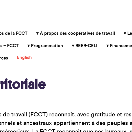
os de la FCCT
À propos des coopératives de travail
Le
s – FCCT
Programmation
REER-CELI
Financeme
English
rces
itoriale
de travail (FCCT) reconnaît, avec gratitude et resp
itionnels et ancestraux appartiennent à des peuples
émoriaux. La FCCT reconnaît que nos bureaux, sit