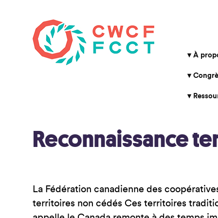
À prop
Congrè
Ressou
Reconnaissance terr
La Fédération canadienne des coopératives 
territoires non cédés Ces territoires trad
appelle le Canada remonte à des temps imm