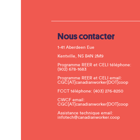
Nous contacter
1-41 Aberdeen Eue
Kentville, NS B4N 2M9
Programme REER et CELI téléphone:
(902) 678-1683
Programme REER et CELI email:
CGC[AT]canadianworker[DOT]coop
FCCT téléphone:
(403) 276-8250
CWCF email:
CGC[AT]canadianworker[DOT]coop
Assistance technique email:
infotech@canadianworker.coop