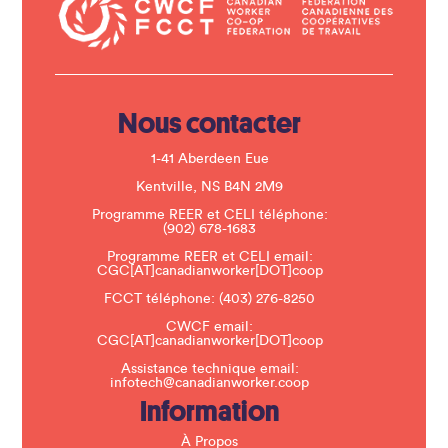
a
c
t
U
s
e
.
Nous contacter
P
l
e
1-41 Aberdeen Eue
a
s
Kentville, NS B4N 2M9
e
Programme REER et CELI téléphone:
l
(902) 678-1683
e
a
Programme REER et CELI email:
v
CGC[AT]canadianworker[DOT]coop
e
t
FCCT téléphone:
(403) 276-8250
h
CWCF email:
i
CGC[AT]canadianworker[DOT]coop
s
f
Assistance technique email:
i
infotech@canadianworker.coop
e
Information
l
d
b
À Propos