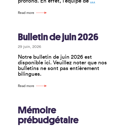
La
profond. En effet, l’équipe de
…
Sunflower
Facilitation
Read more
and
Counselling
Co-
op :
Bulletin de juin 2026
une
coop
29 juin, 2026
qui
Notre bulletin de juin 2026 est
porte
disponible ici. Veuillez noter que nos
bien
bulletins ne sont pas entièrement
son
bilingues.
nom
Read more
Mémoire
prébudgétaire