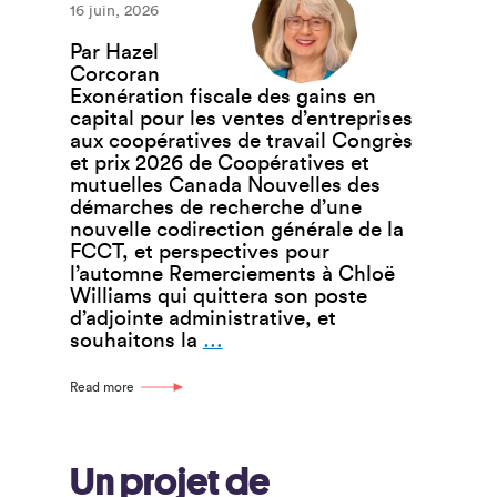
16 juin, 2026
Par Hazel
Corcoran
Exonération fiscale des gains en
capital pour les ventes d’entreprises
aux coopératives de travail Congrès
et prix 2026 de Coopératives et
mutuelles Canada Nouvelles des
démarches de recherche d’une
nouvelle codirection générale de la
FCCT, et perspectives pour
l’automne Remerciements à Chloë
Williams qui quittera son poste
d’adjointe administrative, et
Rapport
souhaitons la
…
de
la
Read more
directrice
générale
(juin
2026)
Un projet de