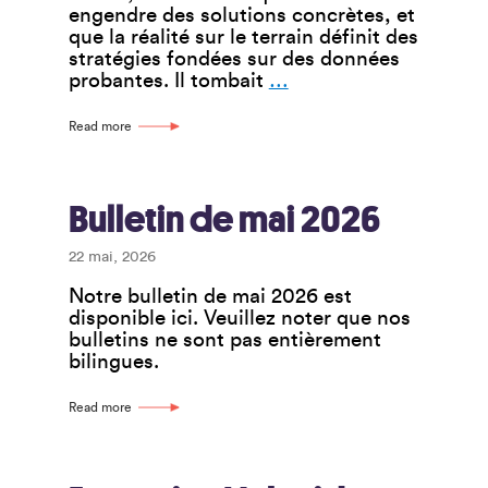
engendre des solutions concrètes, et
que la réalité sur le terrain définit des
stratégies fondées sur des données
Un
probantes. Il tombait
…
projet
de
Read more
recherche
vise
à
renforcer
Bulletin de mai 2026
le
réseautage
22 mai, 2026
des
Notre bulletin de mai 2026 est
coopératives
disponible ici. Veuillez noter que nos
de
bulletins ne sont pas entièrement
travail
bilingues.
dirigées
par
des
Read more
groupes
privés
d’équité