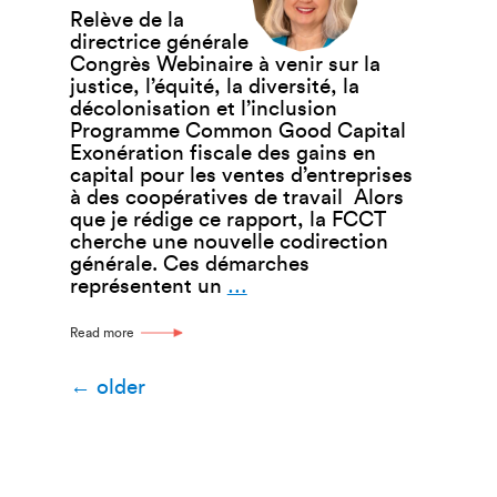
Relève de la
directrice générale
Congrès Webinaire à venir sur la
justice, l’équité, la diversité, la
décolonisation et l’inclusion
Programme Common Good Capital
Exonération fiscale des gains en
capital pour les ventes d’entreprises
à des coopératives de travail Alors
que je rédige ce rapport, la FCCT
cherche une nouvelle codirection
générale. Ces démarches
Rapport
représentent un
…
de
la
Read more
directrice
générale
Navigation
←
older
(avril 2026)
des
articles