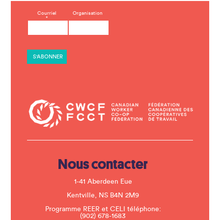
C
Courriel
Organisation
*
o
n
s
t
a
n
t
C
o
n
t
a
c
t
U
s
e
.
Nous contacter
P
l
e
1-41 Aberdeen Eue
a
s
Kentville, NS B4N 2M9
e
Programme REER et CELI téléphone:
l
(902) 678-1683
e