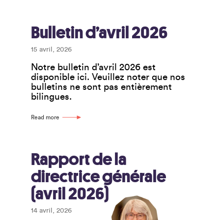
membres
à
mettre
Bulletin d’avril 2026
leur
expérience
15 avril, 2026
à
Notre bulletin d’avril 2026 est
profit
disponible ici. Veuillez noter que nos
bulletins ne sont pas entièrement
bilingues.
Read more
Rapport de la
directrice générale
(avril 2026)
14 avril, 2026