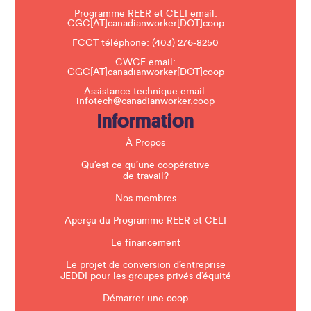
a
Programme REER et CELI email:
v
CGC[AT]canadianworker[DOT]coop
e
t
FCCT téléphone:
(403) 276-8250
h
CWCF email:
i
CGC[AT]canadianworker[DOT]coop
s
f
Assistance technique email:
i
infotech@canadianworker.coop
e
Information
l
d
b
À Propos
l
a
Qu’est ce qu’une coopérative
n
de travail?
k
.
Nos membres
Aperçu du Programme REER et CELI
Le financement
Le projet de conversion d’entreprise
JEDDI pour les groupes privés d’équité
Démarrer une coop