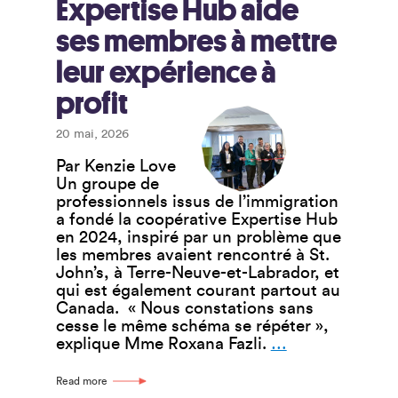
Expertise Hub aide
ses membres à mettre
leur expérience à
profit
20 mai, 2026
Par Kenzie Love
Un groupe de
professionnels issus de l’immigration
a fondé la coopérative Expertise Hub
en 2024, inspiré par un problème que
les membres avaient rencontré à St.
John’s, à Terre-Neuve-et-Labrador, et
qui est également courant partout au
Canada. « Nous constations sans
cesse le même schéma se répéter »,
Expertise
explique Mme Roxana Fazli.
…
Hub
aide
Read more
ses