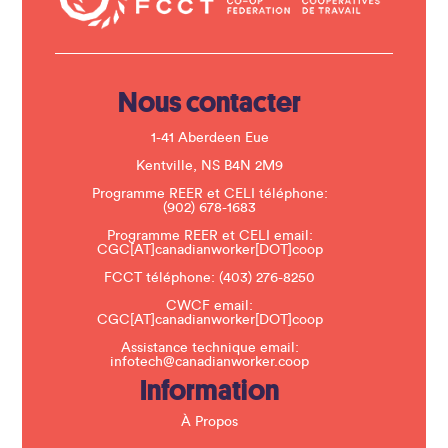
c
t
U
s
e
.
Nous contacter
P
l
e
1-41 Aberdeen Eue
a
s
Kentville, NS B4N 2M9
e
Programme REER et CELI téléphone:
l
(902) 678-1683
e
a
Programme REER et CELI email:
v
CGC[AT]canadianworker[DOT]coop
e
t
FCCT téléphone:
(403) 276-8250
h
CWCF email:
i
CGC[AT]canadianworker[DOT]coop
s
f
Assistance technique email:
i
infotech@canadianworker.coop
e
Information
l
d
b
À Propos
l