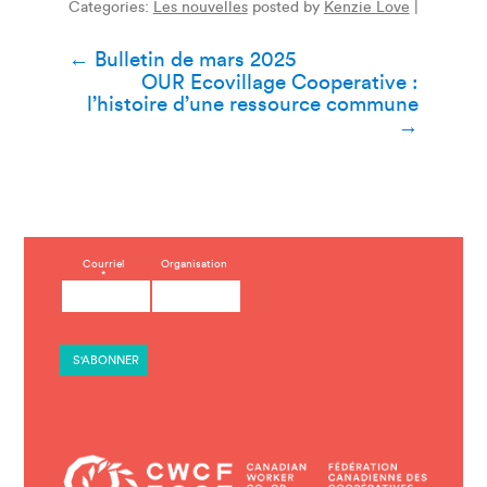
Categories:
Les nouvelles
posted by
Kenzie Love
|
Navigation
←
Bulletin de mars 2025
OUR Ecovillage Cooperative :
de
l’histoire d’une ressource commune
→
l’article
C
Courriel
Organisation
*
o
n
s
t
a
n
t
C
o
n
t
a