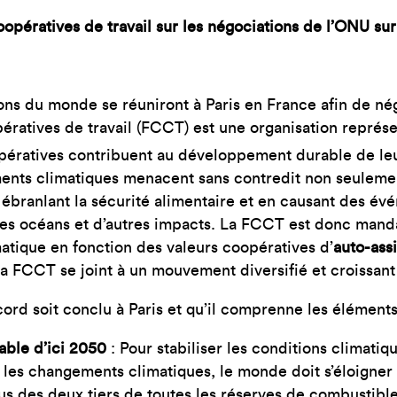
opératives de travail sur les négociations de l’ONU su
ns du monde se réuniront à Paris en France afin de nég
ratives de travail (FCCT) est une organisation représe
opératives contribuent au développement durable de le
ents climatiques menacent sans contredit non seuleme
ébranlant la sécurité alimentaire et en causant des év
on des océans et d’autres impacts. La FCCT est donc ma
matique en fonction des valeurs coopératives d’
auto-ass
 la FCCT se joint à un mouvement diversifié et croissant 
rd soit conclu à Paris et qu’il comprenne les éléments 
able d’ici 2050
: Pour stabiliser les conditions climati
les changements climatiques, le monde doit s’éloigner 
lus des deux tiers de toutes les réserves de combustibl