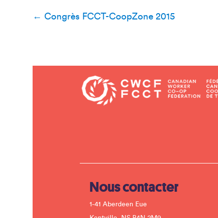
Navigation
←
Congrès FCCT-CoopZone 2015
de
l’article
Nous contacter
1-41 Aberdeen Eue
Kentville, NS B4N 2M9