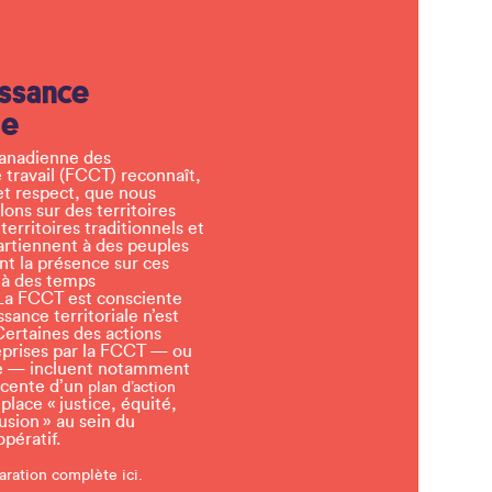
ssance
le
canadienne des
 travail (FCCT) reconnaît,
et respect, que nous
llons sur des territoires
erritoires traditionnels et
artiennent à des peuples
t la présence sur ces
 à des temps
a FCCT est consciente
sance territoriale n’est
Certaines des actions
eprises par la FCCT — ou
tre — incluent notamment
écente d’un
plan d’action
lace « justice, équité,
lusion » au sein du
ératif.
aration complète ici.