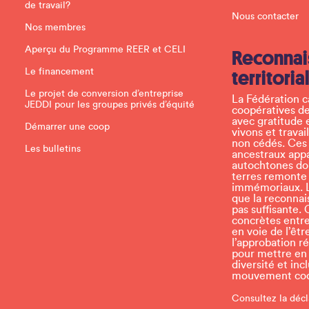
.
de travail?
P
Nous contacter
l
Nos membres
e
a
Aperçu du Programme REER et CELI
Reconnai
s
e
Le financement
territoria
l
e
Le projet de conversion d’entreprise
La Fédération 
a
JEDDI pour les groupes privés d’équité
coopératives de
v
avec gratitude 
e
Démarrer une coop
vivons et travai
t
non cédés. Ces t
h
Les bulletins
ancestraux app
i
autochtones don
s
terres remonte
f
immémoriaux. L
i
que la reconnais
e
pas suffisante. 
l
concrètes entr
d
en voie de l’ê
b
l’approbation r
l
pour mettre en p
a
diversité et inc
n
mouvement coop
k
.
Consultez la décl