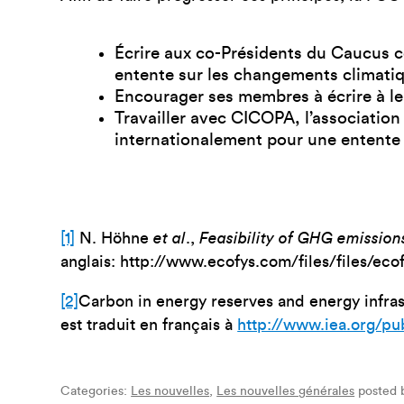
Écrire aux co-Présidents du Caucus c
entente sur les changements climatiq
Encourager ses membres à écrire à leu
Travailler avec CICOPA, l’association
internationalement pour une entente s
[1]
N. Höhne
et al
.,
Feasibility of GHG emissio
anglais: http://www.ecofys.com/files/files/eco
[2]
Carbon in energy reserves and energy infras
est traduit en français à
http://www.iea.org/pu
Categories:
Les nouvelles
,
Les nouvelles générales
posted