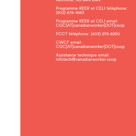
Programme REER et CELI téléphone:
(902) 678-1683
Programme REER et CELI email:
CGC[AT]canadianworker[DOT]coop
FCCT téléphone:
(403) 276-8250
CWCF email:
CGC[AT]canadianworker[DOT]coop
Assistance technique email:
infotech@canadianworker.coop