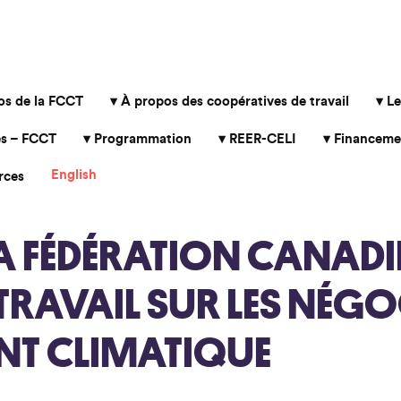
os de la FCCT
À propos des coopératives de travail
Le
s – FCCT
Programmation
REER-CELI
Financeme
English
rces
A FÉDÉRATION CANADI
TRAVAIL SUR LES NÉGO
NT CLIMATIQUE