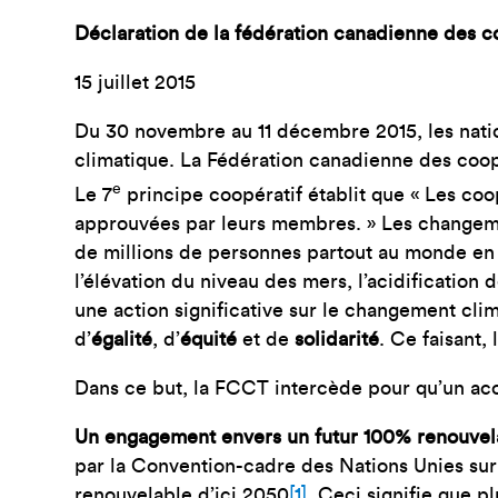
Déclaration de la fédération canadienne des co
15 juillet 2015
Du 30 novembre au 11 décembre 2015, les natio
climatique. La Fédération canadienne des coopé
e
Le 7
principe coopératif établit que « Les co
approuvées par leurs membres. » Les changem
de millions de personnes partout au monde en 
l’élévation du niveau des mers, l’acidificati
une action significative sur le changement cli
d’
égalité
, d’
équité
et de
solidarité
. Ce faisant,
Dans ce but, la FCCT intercède pour qu’un acco
Un engagement envers un futur 100% renouvel
par la Convention-cadre des Nations Unies sur 
renouvelable d’ici 2050
[1]
. Ceci signifie que p