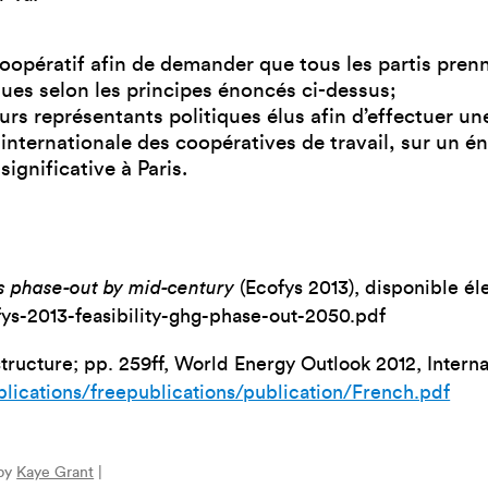
oopératif afin de demander que tous les partis pren
ues selon les principes énoncés ci-dessus;
rs représentants politiques élus afin d’effectuer une
 internationale des coopératives de travail, sur un 
ignificative à Paris.
ns phase-out by mid-century
(Ecofys 2013), disponible é
fys-2013-feasibility-ghg-phase-out-2050.pdf
tructure; pp. 259ff, World Energy Outlook 2012, Intern
blications/freepublications/publication/French.pdf
 by
Kaye Grant
|