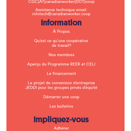
CGC[AT]canadianworker[DOT]coop
s
f
Assistance technique email:
i
infotech@canadianworker.coop
e
Information
l
d
b
À Propos
l
a
Qu’est ce qu’une coopérative
n
de travail?
k
.
Nos membres
Aperçu du Programme REER et CELI
Le financement
Le projet de conversion d’entreprise
JEDDI pour les groupes privés d’équité
Démarrer une coop
Les bulletins
Impliquez-vous
Adhérer