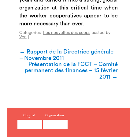
organization at this critical time when
the worker cooperatives appear to be
more necessary than ever.
Categories:
Les nouvelles des coops
posted by
Ven
|
Navigation
←
Rapport de la Directrice générale
– Novembre 2011
de
Présentation de la FCCT – Comité
permanent des finances – 15 février
l’article
2011
→
C
Courriel
Organisation
*
o
n
s
t