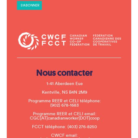
a
n
t
C
o
n
t
a
c
t
U
s
e
.
Nous contacter
P
l
e
1-41 Aberdeen Eue
a
s
Kentville, NS B4N 2M9
e
Programme REER et CELI téléphone:
l
(902) 678-1683
e
a
Programme REER et CELI email:
v
CGC[AT]canadianworker[DOT]coop
e
t
FCCT téléphone:
(403) 276-8250
h
CWCF email:
i