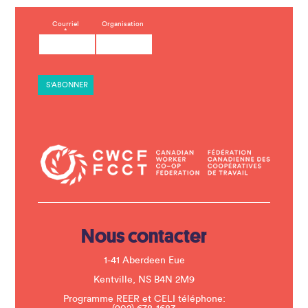
C
Courriel
Organisation
*
o
n
s
t
a
n
t
C
o
n
t
a
c
t
U
s
e
.
Nous contacter
P
l
e
1-41 Aberdeen Eue
a
s
Kentville, NS B4N 2M9
e
Programme REER et CELI téléphone:
l