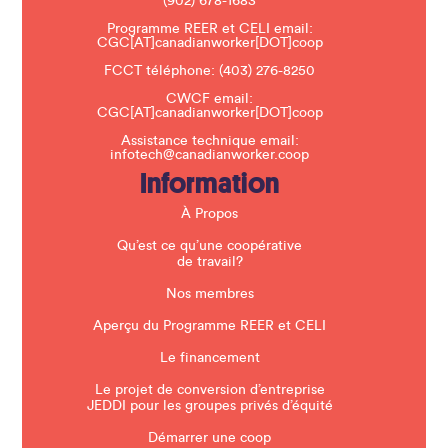
(902) 678-1683
e
a
Programme REER et CELI email:
v
CGC[AT]canadianworker[DOT]coop
e
t
FCCT téléphone:
(403) 276-8250
h
CWCF email:
i
CGC[AT]canadianworker[DOT]coop
s
f
Assistance technique email:
i
infotech@canadianworker.coop
e
Information
l
d
b
À Propos
l
a
Qu’est ce qu’une coopérative
n
de travail?
k
.
Nos membres
Aperçu du Programme REER et CELI
Le financement
Le projet de conversion d’entreprise
JEDDI pour les groupes privés d’équité
Démarrer une coop