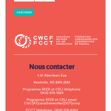
s
t
a
n
t
C
o
n
t
a
c
t
U
s
e
.
Nous contacter
P
l
e
1-41 Aberdeen Eue
a
s
Kentville, NS B4N 2M9
e
Programme REER et CELI téléphone:
l
(902) 678-1683
e
a
Programme REER et CELI email:
v
CGC[AT]canadianworker[DOT]coop
e
t
FCCT téléphone:
(403) 276-8250