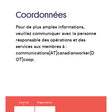
Coordonnées
Pour de plus amples informations,
veuillez communiquer avec la personne
responsable des opérations et des
services aux membres à :
communications[AT]canadianworker[D
OT]coop.
C
Courriel
Organisation
*
o
n