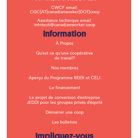
h
CWCF email:
i
CGC[AT]canadianworker[DOT]coop
s
f
Assistance technique email:
i
infotech@canadianworker.coop
e
Information
l
d
b
À Propos
l
a
Qu’est ce qu’une coopérative
n
de travail?
k
.
Nos membres
Aperçu du Programme REER et CELI
Le financement
Le projet de conversion d’entreprise
JEDDI pour les groupes privés d’équité
Démarrer une coop
Les bulletins
Impliquez-vous