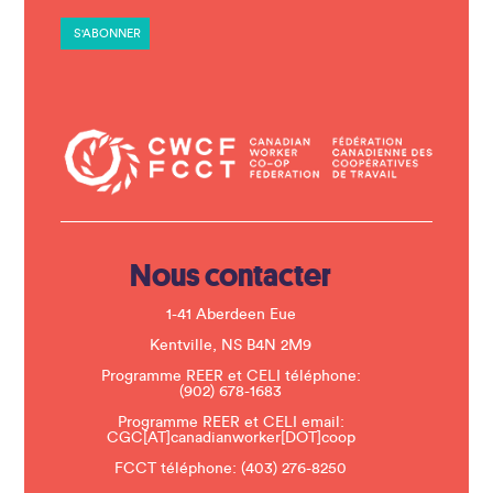
t
a
n
t
C
o
n
t
a
c
t
U
s
e
.
Nous contacter
P
l
e
1-41 Aberdeen Eue
a
s
Kentville, NS B4N 2M9
e
Programme REER et CELI téléphone:
l
(902) 678-1683
e
a
Programme REER et CELI email:
v
CGC[AT]canadianworker[DOT]coop
e
t
FCCT téléphone:
(403) 276-8250
h