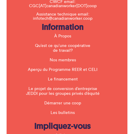
CWCF email:
i
CGC[AT]canadianworker[DOT]coop
s
f
Assistance technique email:
i
infotech@canadianworker.coop
e
Information
l
d
b
À Propos
l
a
Qu’est ce qu’une coopérative
n
de travail?
k
.
Nos membres
Aperçu du Programme REER et CELI
Le financement
Le projet de conversion d’entreprise
JEDDI pour les groupes privés d’équité
Démarrer une coop
Les bulletins
Impliquez-vous