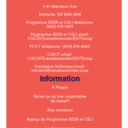
l
e
1-41 Aberdeen Eue
a
s
Kentville, NS B4N 2M9
e
Programme REER et CELI téléphone:
l
(902) 678-1683
e
a
Programme REER et CELI email:
v
CGC[AT]canadianworker[DOT]coop
e
t
FCCT téléphone:
(403) 276-8250
h
CWCF email:
i
CGC[AT]canadianworker[DOT]coop
s
f
Assistance technique email:
i
infotech@canadianworker.coop
e
Information
l
d
b
À Propos
l
a
Qu’est ce qu’une coopérative
n
de travail?
k
.
Nos membres
Aperçu du Programme REER et CELI