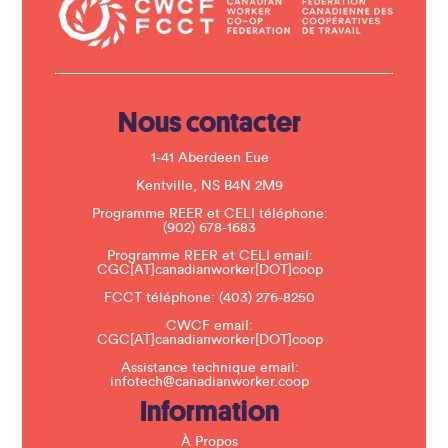
a
c
t
U
s
e
.
Nous contacter
P
l
e
1-41 Aberdeen Eue
a
s
Kentville, NS B4N 2M9
e
Programme REER et CELI téléphone:
l
(902) 678-1683
e
a
Programme REER et CELI email:
v
CGC[AT]canadianworker[DOT]coop
e
t
FCCT téléphone:
(403) 276-8250
h
CWCF email:
i
CGC[AT]canadianworker[DOT]coop
s
f
Assistance technique email:
i
infotech@canadianworker.coop
e
Information
l
d
b
À Propos