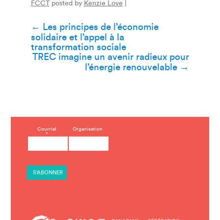
FCCT
posted by
Kenzie Love
|
Navigation
←
Les principes de l’économie
solidaire et l’appel à la
de
transformation sociale
TREC imagine un avenir radieux pour
l’article
l’énergie renouvelable
→
C
Courriel
Organisation
*
o
n
s
t
a
n
t
C
o
n
t