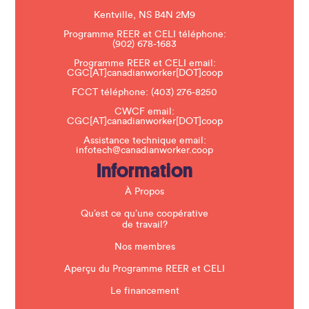
a
s
Kentville, NS B4N 2M9
e
Programme REER et CELI téléphone:
l
(902) 678-1683
e
a
Programme REER et CELI email:
v
CGC[AT]canadianworker[DOT]coop
e
t
FCCT téléphone:
(403) 276-8250
h
CWCF email:
i
CGC[AT]canadianworker[DOT]coop
s
f
Assistance technique email:
i
infotech@canadianworker.coop
e
Information
l
d
b
À Propos
l
a
Qu’est ce qu’une coopérative
n
de travail?
k
.
Nos membres
Aperçu du Programme REER et CELI
Le financement