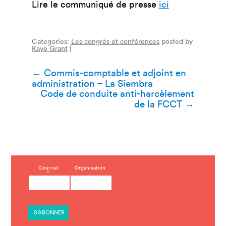
Lire le communiqué de presse
ici
Categories:
Les congrès et conférences
posted by
Kaye Grant
|
Navigation
←
Commis-comptable et adjoint en
administration – La Siembra
de
Code de conduite anti-harcèlement
de la FCCT
→
l’article
C
Courriel
Organisation
*
o
n
s
t
a
n
t