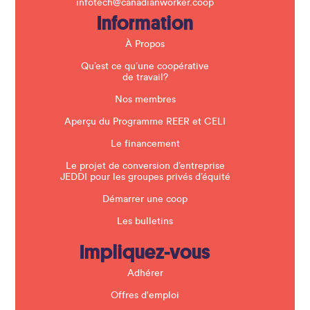
infotech@canadianworker.coop
e
Information
l
d
b
À Propos
l
a
Qu’est ce qu’une coopérative
n
de travail?
k
.
Nos membres
Aperçu du Programme REER et CELI
Le financement
Le projet de conversion d’entreprise
JEDDI pour les groupes privés d’équité
Démarrer une coop
Les bulletins
Impliquez-vous
Adhérer
Offres d'emploi