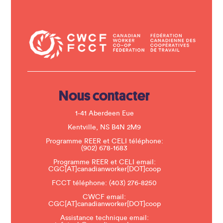
C
o
n
t
a
c
t
U
s
e
.
Nous contacter
P
l
e
1-41 Aberdeen Eue
a
s
Kentville, NS B4N 2M9
e
Programme REER et CELI téléphone:
l
(902) 678-1683
e
a
Programme REER et CELI email:
v
CGC[AT]canadianworker[DOT]coop
e
t
FCCT téléphone:
(403) 276-8250
h
CWCF email:
i
CGC[AT]canadianworker[DOT]coop
s
f
Assistance technique email:
i