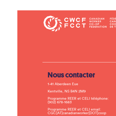
l’article
Nous contacter
1-41 Aberdeen Eue
Kentville, NS B4N 2M9
Programme REER et CELI téléphone:
(902) 678-1683
Programme REER et CELI email:
CGC[AT]canadianworker[DOT]coop