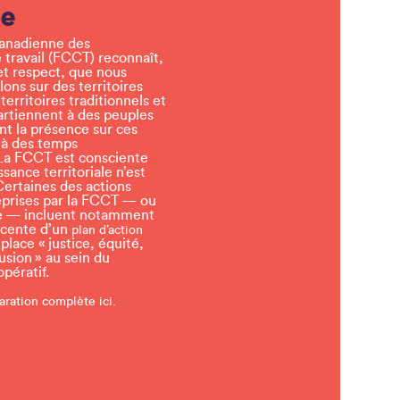
le
canadienne des
 travail (FCCT) reconnaît,
et respect, que nous
llons sur des territoires
erritoires traditionnels et
artiennent à des peuples
t la présence sur ces
 à des temps
a FCCT est consciente
sance territoriale n’est
Certaines des actions
eprises par la FCCT — ou
tre — incluent notamment
écente d’un
plan d’action
lace « justice, équité,
lusion » au sein du
ératif.
aration complète ici.