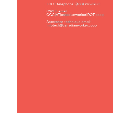
FCCT téléphone:
(403) 276-8250
CWCF email:
CGC[AT]canadianworker[DOT]coop
Assistance technique email:
infotech@canadianworker.coop