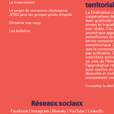
e
Le financement
territoria
l
e
Le projet de conversion d’entreprise
La Fédération 
a
JEDDI pour les groupes privés d’équité
coopératives de
v
avec gratitude 
e
Démarrer une coop
vivons et travai
t
non cédés. Ces t
h
Les bulletins
ancestraux app
i
autochtones don
s
terres remonte
f
immémoriaux. L
i
que la reconnais
e
pas suffisante. 
l
concrètes entr
d
en voie de l’ê
b
l’approbation r
l
pour mettre en p
a
diversité et inc
n
mouvement coop
k
.
Consultez la décl
Réseaux sociaux
Facebook
|
Instagram
|
Bluesky
|
YouTube
|
LinkedIn