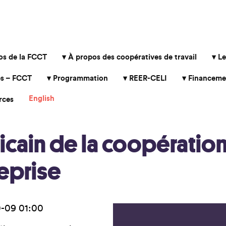
os de la FCCT
À propos des coopératives de travail
Le
s – FCCT
Programmation
REER-CELI
Financeme
English
rces
ain de la coopération d
reprise
0-09 01:00