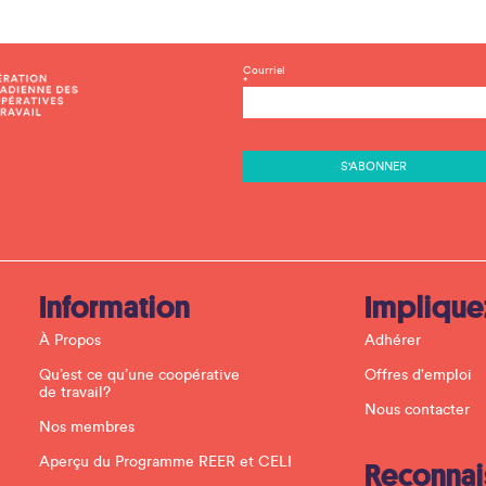
C
Courriel
*
o
n
s
t
a
n
t
C
o
n
t
a
c
Information
Implique
t
U
À Propos
Adhérer
s
e
Qu’est ce qu’une coopérative
Offres d'emploi
.
de travail?
P
Nous contacter
l
Nos membres
e
a
Aperçu du Programme REER et CELI
Reconnai
s