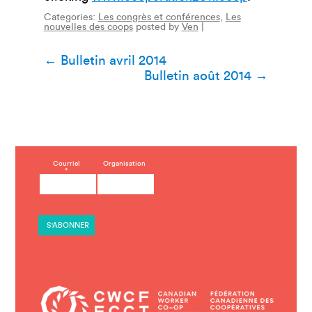
Categories:
Les congrès et conférences
,
Les
nouvelles des coops
posted by
Ven
|
Navigation
←
Bulletin avril 2014
Bulletin août 2014
→
de
l’article
C
Courriel
Organisation
*
o
n
s
t
a
n
t
C
o
n
t
a
c