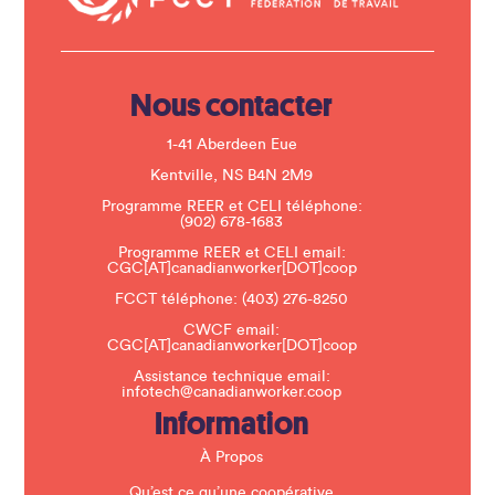
t
U
s
e
.
Nous contacter
P
l
e
1-41 Aberdeen Eue
a
s
Kentville, NS B4N 2M9
e
Programme REER et CELI téléphone:
l
(902) 678-1683
e
a
Programme REER et CELI email:
v
CGC[AT]canadianworker[DOT]coop
e
t
FCCT téléphone:
(403) 276-8250
h
CWCF email:
i
CGC[AT]canadianworker[DOT]coop
s
f
Assistance technique email:
i
infotech@canadianworker.coop
e
Information
l
d
b
À Propos
l
a
Qu’est ce qu’une coopérative