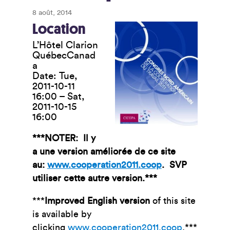
8 août, 2014
Location
L’Hôtel Clarion
Québec
Canad
a
Date:
Tue,
2011-10-11
16:00
–
Sat,
2011-10-15
16:00
***NOTER: Il y
a une version améliorée de ce site
au:
www.cooperation2011.coop
. SVP
utiliser cette autre version.***
***
Improved English version
of this site
is available by
clicking
www.cooperation2011.coop
.***