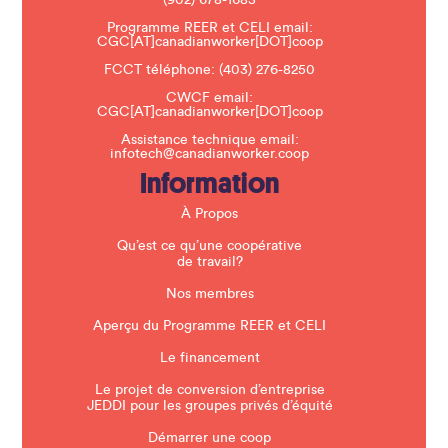
(902) 678-1683
e
a
Programme REER et CELI email:
v
CGC[AT]canadianworker[DOT]coop
e
t
FCCT téléphone:
(403) 276-8250
h
CWCF email:
i
CGC[AT]canadianworker[DOT]coop
s
f
Assistance technique email:
i
infotech@canadianworker.coop
e
Information
l
d
b
À Propos
l
a
Qu’est ce qu’une coopérative
n
de travail?
k
.
Nos membres
Aperçu du Programme REER et CELI
Le financement
Le projet de conversion d’entreprise
JEDDI pour les groupes privés d’équité
Démarrer une coop