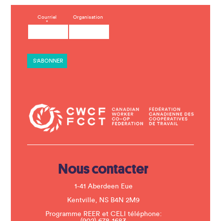
C
Courriel
Organisation
*
o
n
s
t
a
n
t
C
o
n
t
a
c
t
U
s
e
.
Nous contacter
P
l
e
1-41 Aberdeen Eue
a
s
Kentville, NS B4N 2M9
e
Programme REER et CELI téléphone:
l