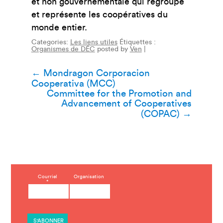
et non gouvernementale qui regroupe
et représente les coopératives du
monde entier.
Categories:
Les liens utiles
Étiquettes :
Organismes de DÉC
posted by
Ven
|
Navigation
←
Mondragon Corporacion
Cooperativa (MCC)
de
Committee for the Promotion and
Advancement of Cooperatives
l’article
(COPAC)
→
C
Courriel
Organisation
*
o
n
s
t
a