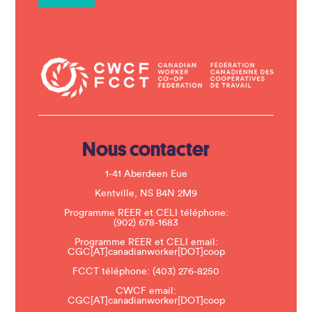
n
t
C
o
n
t
a
c
t
U
s
e
.
Nous contacter
P
l
e
1-41 Aberdeen Eue
a
s
Kentville, NS B4N 2M9
e
Programme REER et CELI téléphone:
l
(902) 678-1683
e
a
Programme REER et CELI email:
v
CGC[AT]canadianworker[DOT]coop
e
t
FCCT téléphone:
(403) 276-8250
h
CWCF email:
i
CGC[AT]canadianworker[DOT]coop
s