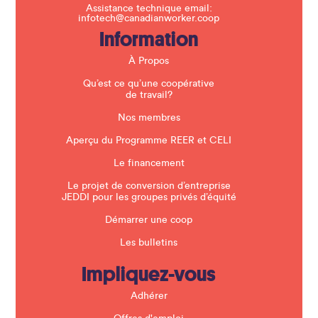
f
Assistance technique email:
i
infotech@canadianworker.coop
e
Information
l
d
b
À Propos
l
a
Qu’est ce qu’une coopérative
n
de travail?
k
.
Nos membres
Aperçu du Programme REER et CELI
Le financement
Le projet de conversion d’entreprise
JEDDI pour les groupes privés d’équité
Démarrer une coop
Les bulletins
Impliquez-vous
Adhérer