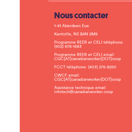
Nous contacter
1-41 Aberdeen Eue
Kentville, NS B4N 2M9
Programme REER et CELI téléphone:
(902) 678-1683
Programme REER et CELI email:
CGC[AT]canadianworker[DOT]coop
FCCT téléphone:
(403) 276-8250
CWCF email:
CGC[AT]canadianworker[DOT]coop
Assistance technique email:
infotech@canadianworker.coop