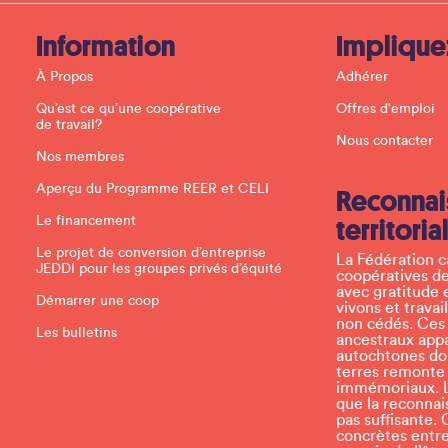
t
a
c
Information
Implique
t
U
À Propos
Adhérer
s
e
Qu’est ce qu’une coopérative
Offres d'emploi
.
de travail?
P
Nous contacter
l
Nos membres
e
a
Aperçu du Programme REER et CELI
Reconnai
s
e
Le financement
territoria
l
e
Le projet de conversion d’entreprise
La Fédération 
a
JEDDI pour les groupes privés d’équité
coopératives de
v
avec gratitude 
e
Démarrer une coop
vivons et travai
t
non cédés. Ces t
h
Les bulletins
ancestraux app
i
autochtones don
s
terres remonte
f
immémoriaux. L
i
que la reconnais
e
pas suffisante. 
l
concrètes entr
d