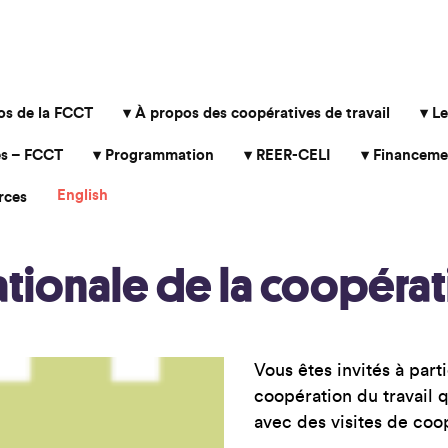
os de la FCCT
À propos des coopératives de travail
Le
s – FCCT
Programmation
REER-CELI
Financeme
English
rces
ationale de la coopérati
Vous êtes invités à part
coopération du travail 
avec des visites de coo