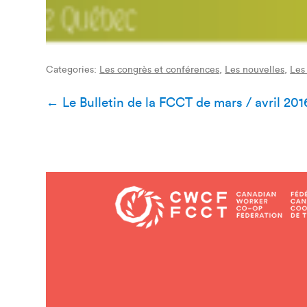
Categories:
Les congrès et conférences
,
Les nouvelles
,
Les
Navigation
←
Le Bulletin de la FCCT de mars / avril 201
de
l’article