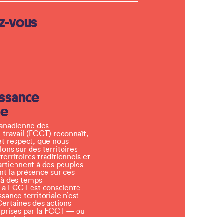
z-vous
ssance
le
canadienne des
 travail (FCCT) reconnaît,
et respect, que nous
llons sur des territoires
erritoires traditionnels et
artiennent à des peuples
t la présence sur ces
 à des temps
a FCCT est consciente
sance territoriale n’est
Certaines des actions
eprises par la FCCT — ou