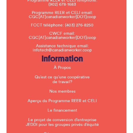
Programme REER et CELI téléphone:
l
(902) 678-1683
e
a
Programme REER et CELI email:
v
CGC[AT]canadianworker[DOT]coop
e
t
FCCT téléphone:
(403) 276-8250
h
CWCF email:
i
CGC[AT]canadianworker[DOT]coop
s
f
Assistance technique email:
i
infotech@canadianworker.coop
e
Information
l
d
b
À Propos
l
a
Qu’est ce qu’une coopérative
n
de travail?
k
.
Nos membres
Aperçu du Programme REER et CELI
Le financement
Le projet de conversion d’entreprise
JEDDI pour les groupes privés d’équité