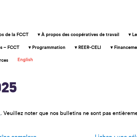
os de la FCCT
À propos des coopératives de travail
Le
s – FCCT
Programmation
REER-CELI
Financeme
English
rces
2025
i
. Veuillez noter que nos bulletins ne sont pas entièreme
haîne complexe
Lichen : une cé