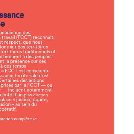
ssance
le
canadienne des
 travail (FCCT) reconnaît,
et respect, que nous
llons sur des territoires
erritoires traditionnels et
artiennent à des peuples
t la présence sur ces
 à des temps
a FCCT est consciente
sance territoriale n’est
Certaines des actions
eprises par la FCCT — ou
tre — incluent notamment
écente d’un
plan d’action
lace « justice, équité,
lusion » au sein du
ératif.
aration complète ici.