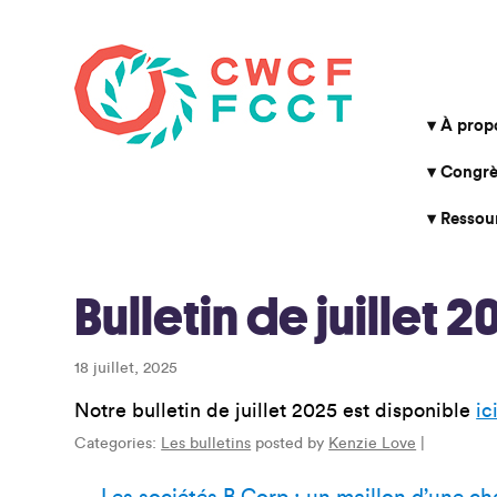
À prop
Congrè
Ressou
Bulletin de juillet 
18 juillet, 2025
Notre bulletin de juillet 2025 est disponible
ic
Categories:
Les bulletins
posted by
Kenzie Love
|
←
Les sociétés B Corp : un maillon d’une c