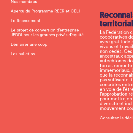
Nos membres
e
a
Aperçu du Programme REER et CELI
Reconnai
s
e
Le financement
territoria
l
e
Le projet de conversion d’entreprise
La Fédération 
a
JEDDI pour les groupes privés d’équité
coopératives de
v
avec gratitude 
e
Démarrer une coop
vivons et travai
t
non cédés. Ces t
h
Les bulletins
ancestraux app
i
autochtones don
s
terres remonte
f
immémoriaux. L
i
que la reconnais
e
pas suffisante. 
l
concrètes entr
d
en voie de l’ê
b
l’approbation r
l
pour mettre en p
a
diversité et inc
n
mouvement coop
k
.
Consultez la décl