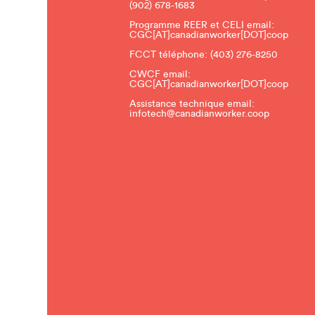
(902) 678-1683
Programme REER et CELI email:
CGC[AT]canadianworker[DOT]coop
FCCT téléphone:
(403) 276-8250
CWCF email:
CGC[AT]canadianworker[DOT]coop
Assistance technique email:
infotech@canadianworker.coop