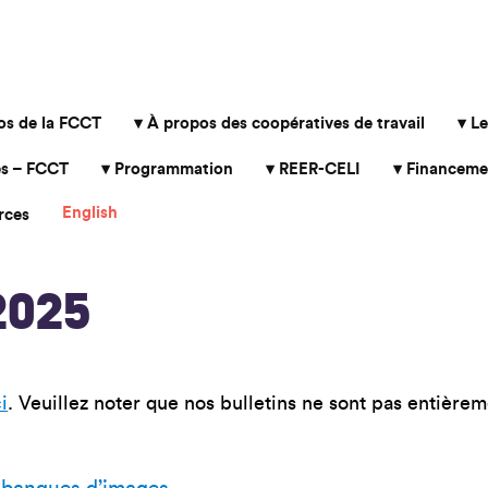
os de la FCCT
À propos des coopératives de travail
Le
s – FCCT
Programmation
REER-CELI
Financeme
English
rces
 2025
ci
. Veuillez noter que nos bulletins ne sont pas entièrem
 banques d’images