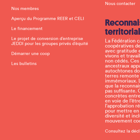
P
Nous contacter
l
Nos membres
e
a
Aperçu du Programme REER et CELI
Reconnai
s
e
Le financement
territoria
l
e
Le projet de conversion d’entreprise
La Fédération 
a
JEDDI pour les groupes privés d’équité
coopératives de
v
avec gratitude 
e
Démarrer une coop
vivons et travai
t
non cédés. Ces t
h
Les bulletins
ancestraux app
i
autochtones don
s
terres remonte
f
immémoriaux. L
i
que la reconnais
e
pas suffisante. 
l
concrètes entr
d
en voie de l’ê
b
l’approbation r
l
pour mettre en p
a
diversité et inc
n
mouvement coop
k
.
Consultez la décl