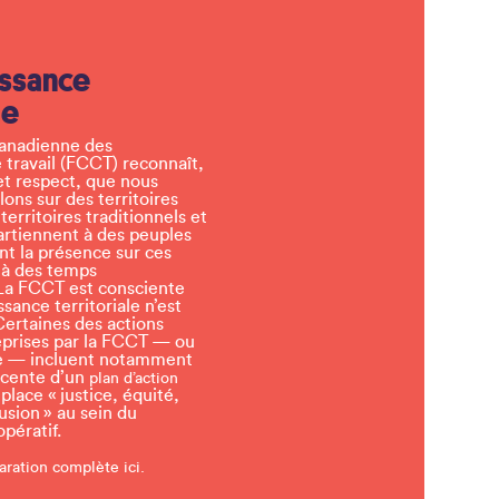
ssance
le
canadienne des
 travail (FCCT) reconnaît,
et respect, que nous
llons sur des territoires
erritoires traditionnels et
artiennent à des peuples
t la présence sur ces
 à des temps
a FCCT est consciente
sance territoriale n’est
Certaines des actions
eprises par la FCCT — ou
tre — incluent notamment
écente d’un
plan d’action
lace « justice, équité,
lusion » au sein du
ératif.
aration complète ici.