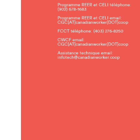
Programme REER et CELI téléphone:
(902) 678-1683
Programme REER et CELI email:
CGC[AT]canadianworker[DOT]coop
FCCT téléphone:
(403) 276-8250
CWCF email:
CGC[AT]canadianworker[DOT]coop
Assistance technique email:
infotech@canadianworker.coop