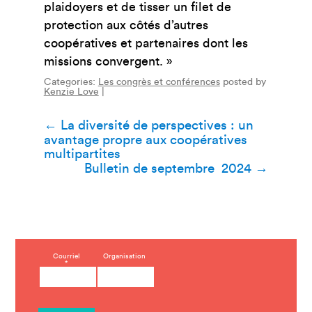
plaidoyers et de tisser un filet de
protection aux côtés d’autres
coopératives et partenaires dont les
missions convergent. »
Categories:
Les congrès et conférences
posted by
Kenzie Love
|
Navigation
←
La diversité de perspectives : un
avantage propre aux coopératives
de
multipartites
Bulletin de septembre 2024
→
l’article
C
Courriel
Organisation
*
o
n
s
t