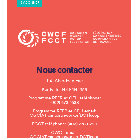
a
n
t
C
o
n
t
a
c
t
U
s
e
.
Nous contacter
P
l
e
1-41 Aberdeen Eue
a
s
Kentville, NS B4N 2M9
e
Programme REER et CELI téléphone:
l
(902) 678-1683
e
a
Programme REER et CELI email:
v
CGC[AT]canadianworker[DOT]coop
e
t
FCCT téléphone:
(403) 276-8250
h
CWCF email:
i
CGC[AT]canadianworker[DOT]coop