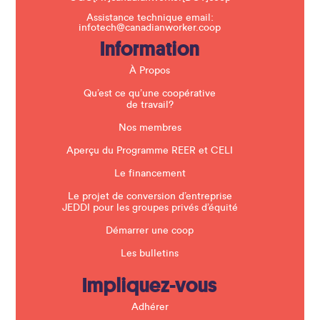
s
f
Assistance technique email:
i
infotech@canadianworker.coop
e
Information
l
d
b
À Propos
l
a
Qu’est ce qu’une coopérative
n
de travail?
k
.
Nos membres
Aperçu du Programme REER et CELI
Le financement
Le projet de conversion d’entreprise
JEDDI pour les groupes privés d’équité
Démarrer une coop
Les bulletins
Impliquez-vous
Adhérer