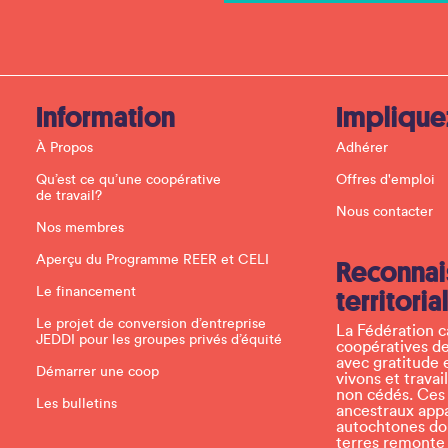
t
C
o
n
t
a
c
Information
Implique
t
U
À Propos
Adhérer
s
e
Qu’est ce qu’une coopérative
Offres d'emploi
.
de travail?
P
Nous contacter
l
Nos membres
e
a
Aperçu du Programme REER et CELI
Reconnai
s
e
Le financement
territoria
l
e
Le projet de conversion d’entreprise
La Fédération 
a
JEDDI pour les groupes privés d’équité
coopératives de
v
avec gratitude 
e
Démarrer une coop
vivons et travai
t
non cédés. Ces t
h
Les bulletins
ancestraux app
i
autochtones don
s
terres remonte
f