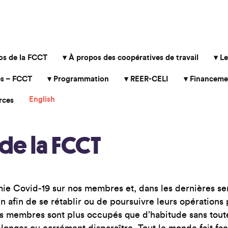
os de la FCCT
À propos des coopératives de travail
Le
s – FCCT
Programmation
REER-CELI
Financeme
English
rces
de la FCCT
mie Covid-19 sur nos membres et, dans les dernières se
en afin de se rétablir ou de poursuivre leurs opératio
ns membres sont plus occupés que d’habitude sans toute
onger ou carrément disparaître. Tout le monde fait face 