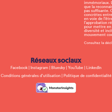
immémoriaux. L
i
que la reconnais
e
pas suffisante. 
l
concrètes entr
d
en voie de l’ê
b
l’approbation r
l
pour mettre en p
a
diversité et inc
n
mouvement coop
k
.
Consultez la décl
Réseaux sociaux
Facebook
|
Instagram
|
Bluesky
|
YouTube
|
LinkedIn
Conditions générales d’utilisation
|
Politique de confidentialité