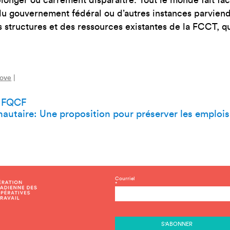
t du gouvernement fédéral ou d’autres instances parvie
 structures et des ressources existantes de la FCCT, q
Love
|
a FQCF
utaire: Une proposition pour préserver les emplois e
C
Courriel
*
o
n
s
t
a
n