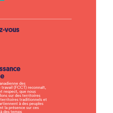
z-vous
ssance
le
canadienne des
 travail (FCCT) reconnaît,
et respect, que nous
llons sur des territoires
erritoires traditionnels et
artiennent à des peuples
t la présence sur ces
 à des temps