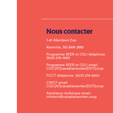
Nous contacter
1-41 Aberdeen Eue
Kentville, NS B4N 2M9
Programme REER et CELI téléphone:
(902) 678-1683
Programme REER et CELI email:
CGC[AT]canadianworker[DOT]coop
FCCT téléphone:
(403) 276-8250
CWCF email:
CGC[AT]canadianworker[DOT]coop
Assistance technique email:
infotech@canadianworker.coop