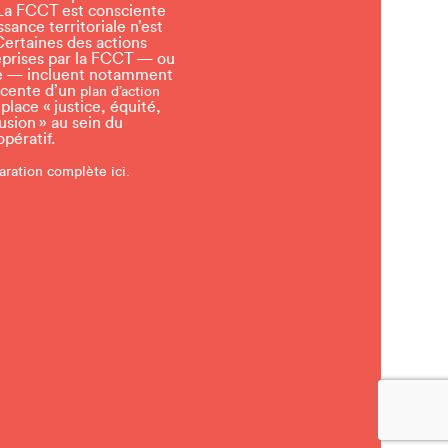
a FCCT est consciente
sance territoriale n’est
Certaines des actions
eprises par la FCCT — ou
tre — incluent notamment
écente d’un
plan d’action
lace « justice, équité,
lusion » au sein du
ératif.
aration complète ici.