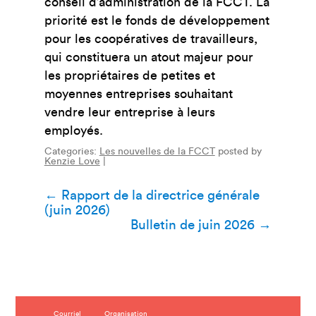
conseil d’administration de la FCCT. La
priorité est le fonds de développement
pour les coopératives de travailleurs,
qui constituera un atout majeur pour
les propriétaires de petites et
moyennes entreprises souhaitant
vendre leur entreprise à leurs
employés.
Categories:
Les nouvelles de la FCCT
posted by
Kenzie Love
|
Navigation
←
Rapport de la directrice générale
(juin 2026)
de
Bulletin de juin 2026
→
l’article
C
Courriel
Organisation