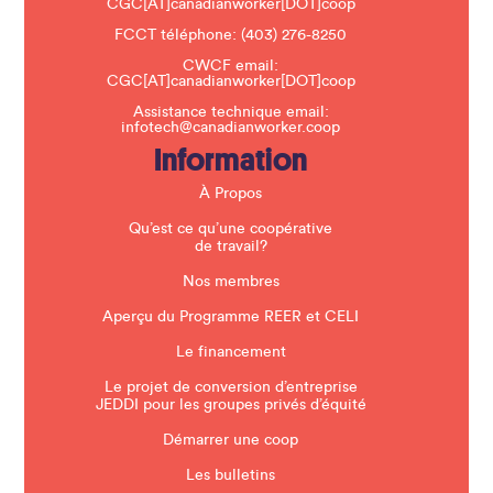
CGC[AT]canadianworker[DOT]coop
e
t
FCCT téléphone:
(403) 276-8250
h
CWCF email:
i
CGC[AT]canadianworker[DOT]coop
s
f
Assistance technique email:
i
infotech@canadianworker.coop
e
Information
l
d
b
À Propos
l
a
Qu’est ce qu’une coopérative
n
de travail?
k
.
Nos membres
Aperçu du Programme REER et CELI
Le financement
Le projet de conversion d’entreprise
JEDDI pour les groupes privés d’équité
Démarrer une coop
Les bulletins