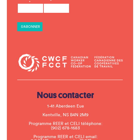
*
o
n
s
t
a
n
t
C
o
n
t
a
c
t
U
s
e
.
Nous contacter
P
l
e
1-41 Aberdeen Eue
a
s
Kentville, NS B4N 2M9
e
Programme REER et CELI téléphone:
l
(902) 678-1683
e
a
Programme REER et CELI email:
v