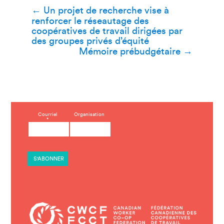
Navigation
←
Un projet de recherche vise à
renforcer le réseautage des
de
coopératives de travail dirigées par
des groupes privés d’équité
l’article
Mémoire prébudgétaire
→
C
Courriel
Organisation
*
o
n
s
t
a
n
t
C
o
n
t
a
c