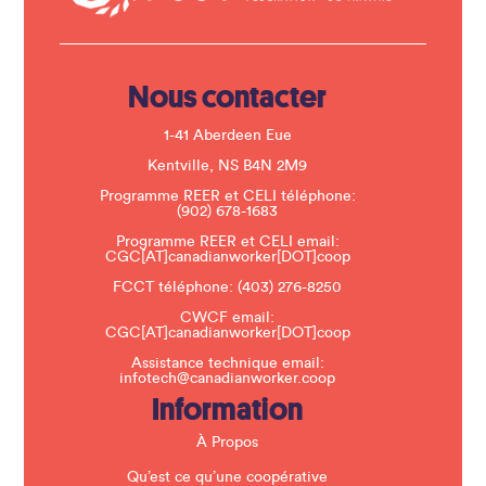
t
U
s
e
.
Nous contacter
P
l
e
1-41 Aberdeen Eue
a
s
Kentville, NS B4N 2M9
e
Programme REER et CELI téléphone:
l
(902) 678-1683
e
a
Programme REER et CELI email:
v
CGC[AT]canadianworker[DOT]coop
e
t
FCCT téléphone:
(403) 276-8250
h
CWCF email:
i
CGC[AT]canadianworker[DOT]coop
s
f
Assistance technique email:
i
infotech@canadianworker.coop
e
Information
l
d
b
À Propos
l
a
Qu’est ce qu’une coopérative