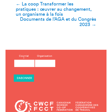
Navigation
←
La coop Transformer les
pratiques : œuvrer au changement,
de
un organisme à la fois
Documents de l’AGA et du Congrès
l’article
2023
→
C
Courriel
Organisation
*
o
n
s
t
a
n
t
C
o
n
t
a
c