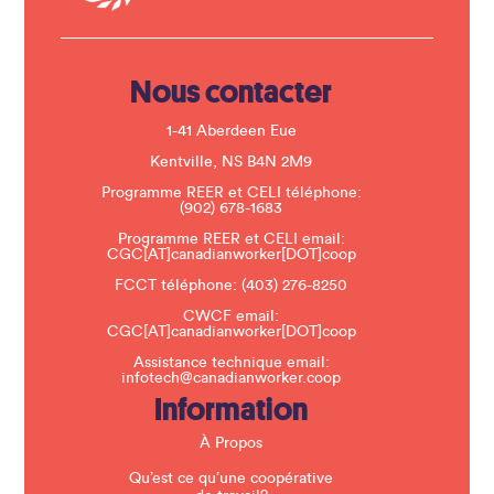
t
U
s
e
.
Nous contacter
P
l
e
1-41 Aberdeen Eue
a
s
Kentville, NS B4N 2M9
e
Programme REER et CELI téléphone:
l
(902) 678-1683
e
a
Programme REER et CELI email:
v
CGC[AT]canadianworker[DOT]coop
e
t
FCCT téléphone:
(403) 276-8250
h
CWCF email:
i
CGC[AT]canadianworker[DOT]coop
s
f
Assistance technique email:
i
infotech@canadianworker.coop
e
Information
l
d
b
À Propos
l
a
Qu’est ce qu’une coopérative